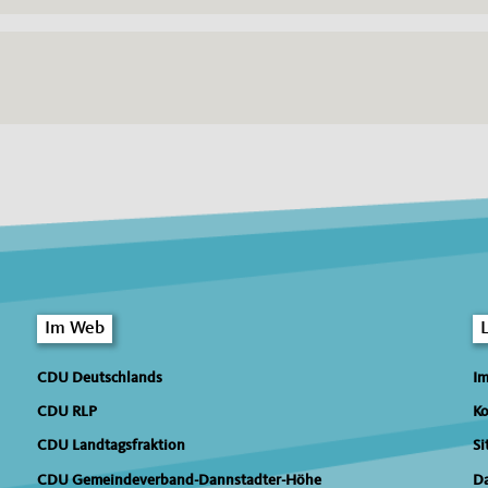
Im Web
CDU Deutschlands
I
CDU RLP
Ko
CDU Landtagsfraktion
Si
CDU Gemeindeverband-Dannstadter-Höhe
Da