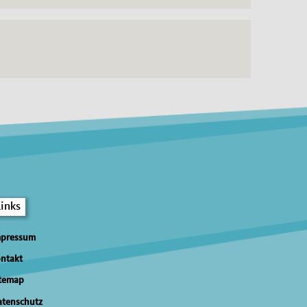
Links
mpressum
ntakt
temap
tenschutz