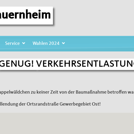
auernheim
Service
Wahlen 2024
SENTLASTUNG JETZT!
GENUG!
VERKEHRSENTLASTU
e Pappelwäldchen zu keiner Zeit von der Baumaßnahme betroffen war
lendung der Ortsrandstraße Gewerbegebiet Ost!